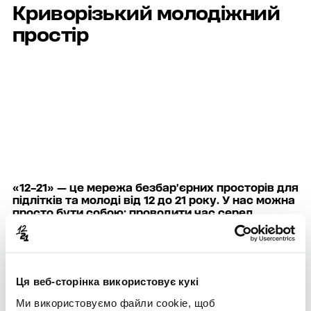
Криворізький
молодіжний
простір
Пн - Нд: 12:00 — 21:00
+38 (077) 012 21 04
Телеграм-канал простору
«12–21» — це мережа безбар’єрних просторів для
підлітків та молоді від 12 до 21 року. У нас можна
просто бути собою: проводити час серед
ровесників, проявляти емоції, ділитися
переживаннями та отримувати підтримку без
тиску чи осуду.
Підлітковий і юнацький вік — час пошуків, викликів і
відкриттів. У реаліях війни цей період стає ще
Ця веб-сторінка використовує кукі
складнішим через стрес, втрати й невизначеність
майбутнього.
Ми використовуємо файли cookie, щоб