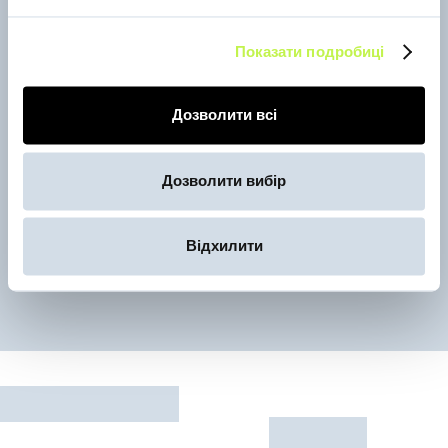
Показати подробиці
Дозволити всі
Дозволити вибір
Кривий Ріг
Кр
Відхилити
Більше подій